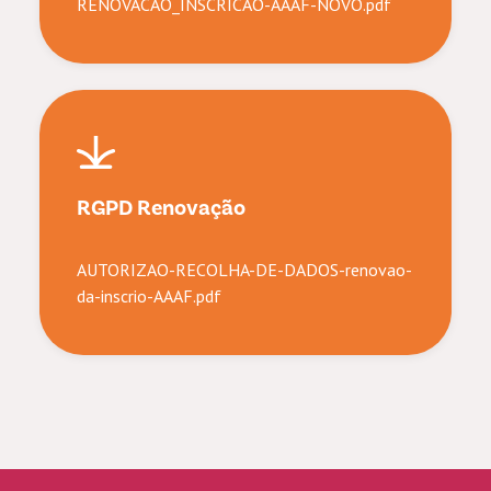
RENOVACAO_INSCRICAO-AAAF-NOVO.pdf
RGPD Renovação
AUTORIZAO-RECOLHA-DE-DADOS-renovao-
da-inscrio-AAAF.pdf