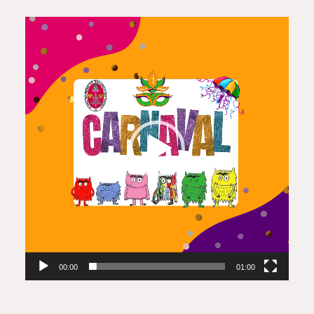
Reprodutor
de
vídeo
00:00
01:00