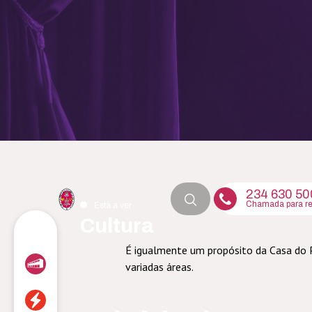
234 630 50
Chamada para red
Está a ver
Cultura
É igualmente um propósito da Casa do 
variadas áreas.