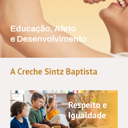
Educação, Afeto
e Desenvolvimento
A Creche Sintz Baptista
Respeito e
Igualdade